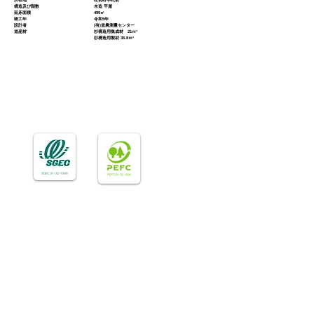
所在地 松前町字札前
構造及び階数 木造 平屋
延床面積 499㎡
竣工年 令和5年
設計者 (有)道農測量センター
道産材 杉構造用集成材 21ｍ³
杉構造用製材 35.8ｍ³
KOUHIN MOKUZAI
Office
厚浜木材加工協同組合 営業本部
北海道釧路郡釧路町桂3丁目17番地
Phone：
0154-36-7988
FAX ：0154-36-7971
Mail ：k.kushiro@kouhinmokuzai.jp
厚浜木材加工協同組合 本社工場