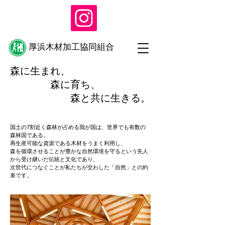
​厚浜木材加工協同組合
森に生まれ、
森に育ち、
​ 森と共に生きる。
国土の7割近く森林が占める我が国は、世界でも有数の
森林国である。
再生産可能な資源である木材をうまく利用し、
森を循環させることが豊かな自然環境を守るという先人
から受け継いだ伝統と文化であり、
次世代につなぐことが私たちが交わした「自然」との約
束です。