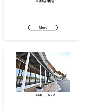
中標津合同庁舎
More
日高町 とみくる