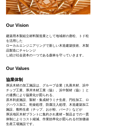
Our Vision
建築用木製組立材料製造業として地域材の唐松、
トド松
を活用した
ローカルエンジニアリングで新しい木造建築技術、
木製
品製造にチャレンジ
し続け社会資本の一つである森林を守っていきます。
Our Values
協業体制
厚浜木材の加工施設は、グループ企業［丸善木材、浜中
チップ工業、厚岸木材工業（協）、浜中製材（協）］と
の連携により協業化が図られる、
原木剥皮施設、製材・集成材ラミナ生産、円柱加工、ロ
グハウス加工、乾燥処理、防腐注入処理、木造建築加工
施設、
敷料生産（チップ、おが粉、バーク）などが
厚浜地区木材プラントに集約され素材～製品までの一貫
体制によりコスト縮減、作業効率化が図られる付加価値
生産工場施設です。