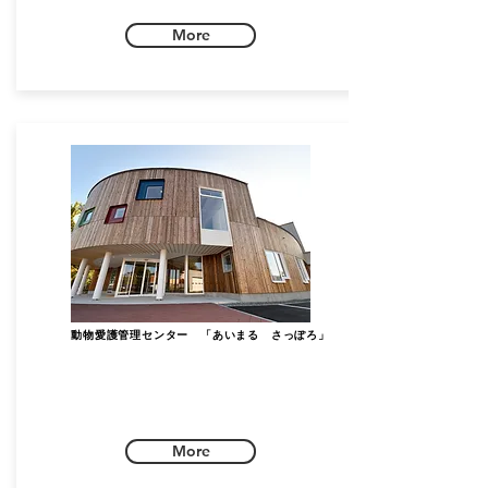
More
動物愛護管理センター 「あいま
る
さっぽろ」
More